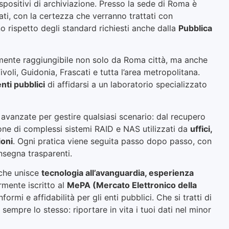
spositivi di archiviazione. Presso la sede di Roma è
ti, con la certezza che verranno trattati con
no rispetto degli standard richiesti anche dalla
Pubblica
cilmente raggiungibile non solo da Roma città, ma anche
voli, Guidonia, Frascati e tutta l’area metropolitana.
enti pubblici
di affidarsi a un laboratorio specializzato
vanzate per gestire qualsiasi scenario: dal recupero
ione di complessi sistemi RAID e NAS utilizzati da
uffici,
ioni
. Ogni pratica viene seguita passo dopo passo, con
nsegna trasparenti.
 che unisce
tecnologia all’avanguardia, esperienza
rmente iscritto al
MePA (Mercato Elettronico della
rmi e affidabilità per gli enti pubblici. Che si tratti di
sempre lo stesso: riportare in vita i tuoi dati nel minor