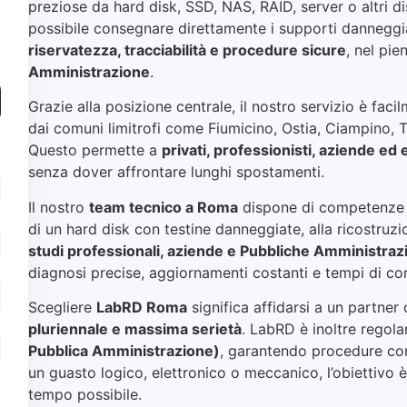
preziose da hard disk, SSD, NAS, RAID, server o altri di
possibile consegnare direttamente i supporti danneggia
riservatezza, tracciabilità e procedure sicure
, nel pie
Amministrazione
.
Grazie alla posizione centrale, il nostro servizio è fa
dai comuni limitrofi come Fiumicino, Ostia, Ciampino, Ti
Questo permette a
privati, professionisti, aziende ed 
senza dover affrontare lunghi spostamenti.
Il nostro
team tecnico a Roma
dispone di competenze a
di un hard disk con testine danneggiate, alla ricostruz
studi professionali, aziende e Pubbliche Amministraz
diagnosi precise, aggiornamenti costanti e tempi di co
Scegliere
LabRD Roma
significa affidarsi a un partner
pluriennale e massima serietà
. LabRD è inoltre regola
Pubblica Amministrazione)
, garantendo procedure confo
un guasto logico, elettronico o meccanico, l’obiettivo è 
tempo possibile.