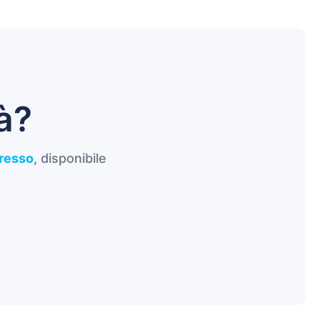
à?
presso
, disponibile