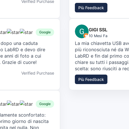
Verified Purchase
Più Feedback
GIGI SSL
Google
10 Mesi Fa
e dopo una caduta
La mia chiavetta USB av
to LabRD e devo dire
più riconosciuta né da 
e anni di foto a cui
LabRD e fin dal primo co
. Grazie di cuore!
chiare su tutti i passagg
scelta: sono riusciti a rec
Verified Purchase
Più Feedback
Google
ondamente sconfortato:
 primo giorno di nascita
nita nel nulla. Non