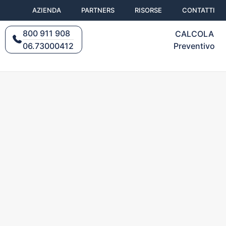
AZIENDA
PARTNERS
RISORSE
CONTATTI
800 911 908
CALCOLA
Preventivo
06.73000412